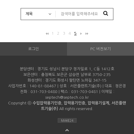
1
2
3
4
5
로그인
PC 버전보기
분당센터 : 경기도 성남시 분당구 정자일로 1, C동 1412호
보은센터 : 충청북도 보은군 삼승면 남부로 3750-235
화성센터 : 경기도 화성시 팔탄면 노하길 347-15
사업자번호 : 140-81-88467 | 상호 : 서은플랜트기술(주) | 대표 : 정은경
전화 : 031-703-0480 | 팩스 : 031-703-0481 | 이메일 :
septech@septech.co.kr
Copyright ⓒ
수입압력용기인증, 압력용기인증, 압력용기설계, 서은플랜
트기술(주)
All rights reserved.
MAKE24