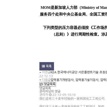
MOM是新加坡人力部（Ministry 
服务四个处和中央公基金局、全国工资
下列类型的压力容器必须按《工作场
（总则）》进行周期性检查。涉及：
목록
이전글
KEA 한국에너지공단 서은플랜트기술 초청강
22.12.13
다음글
압력용기개방검사, 압력용기설치검사, 압력
댓글목록
댓글목록
관리자님의 댓글
관리자
22-12-05 18:16
我们是有三十多年经验的一家韩国化工工程公司
我们这三十年一直做专业的化工工程设计，制作，