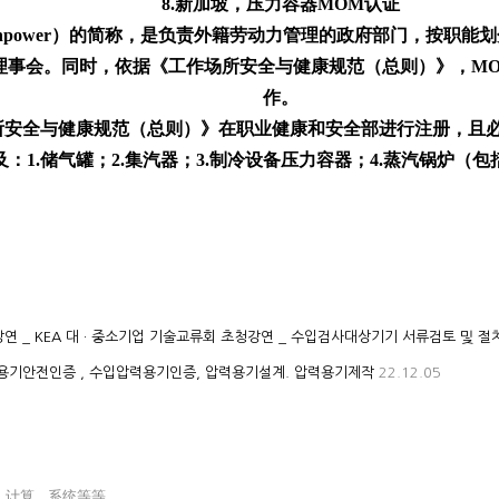
8.新加坡，压力容器MOM认证
of Manpower）的简称，是负责外籍劳动力管理的政府部门，
理事会。同时，依据《工作场所安全与健康规范（总则）》，M
作。
所安全与健康规范（总则）》在职业健康和安全部进行注册，且
1.储气罐；2.集汽器；3.制冷设备压力容器；4.蒸汽锅炉（包
연 _ KEA 대 · 중소기업 기술교류회 초청강연 _ 수입검사대상기기 서류검토 및
용기안전인증 , 수입압력용기인증, 압력용기설계. 압력용기제작
22.12.05
，
 计算，系统等等。