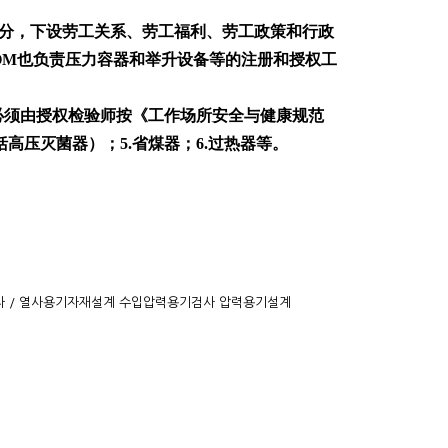
按职能划分，下设劳工关系、劳工福利、劳工政策和行政
OM也负责压力容器和举升设备等的注册和授权工
必须由授权检验师按《工作场所安全与健康规范
括高压灭菌器）；5.省煤器；6.过热器等。
 절차 / 열사용기자재설계 수입압력용기검사 압력용기설계