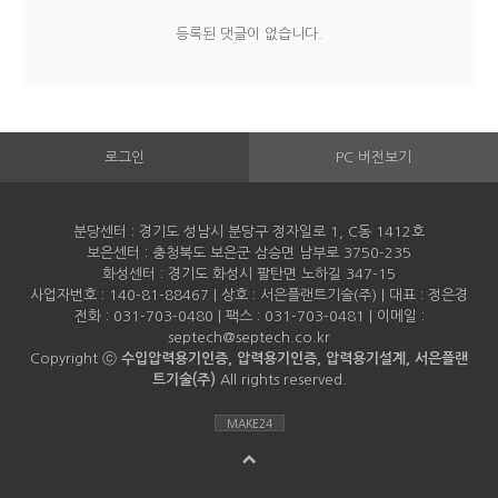
등록된 댓글이 없습니다.
로그인
PC 버전보기
분당센터 : 경기도 성남시 분당구 정자일로 1, C동 1412호
보은센터 : 충청북도 보은군 삼승면 남부로 3750-235
화성센터 : 경기도 화성시 팔탄면 노하길 347-15
사업자번호 : 140-81-88467 | 상호 : 서은플랜트기술(주) | 대표 : 정은경
전화 : 031-703-0480 | 팩스 : 031-703-0481 | 이메일 :
septech@septech.co.kr
Copyright ⓒ
수입압력용기인증, 압력용기인증, 압력용기설계, 서은플랜
트기술(주)
All rights reserved.
MAKE24