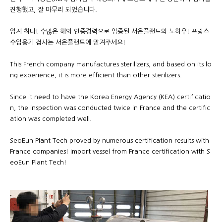
진행했고, 잘 마무리 되었습니다.
업계 최다! 수많은 해외 인증경력으로 입증된 서은플랜트의 노하우! 프랑스
수입용기 검사는 서은플랜트에 맡겨주세요!
This French company manufactures sterilizers, and based on its lo
ng experience, it is more efficient than other sterilizers.
Since it need to have the Korea Energy Agency (KEA) certificatio
n, the inspection was conducted twice in France and the certific
ation was completed well.
SeoEun Plant Tech proved by numerous certification results with
France companies! Import vessel from France certification with S
eoEun Plant Tech!